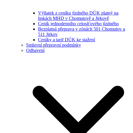
Výňatek z ceníku jízdného DÚK platný na
linkách MHD v Chomutově a Jirkově
Ceník jednodenního celosíťového jízdného
Bezplatná přeprava v zónách 501 Chomutov a
511 Jirkov
Ceníky a tarif DÚK ke stažení
Smluvní přepravní podmínky
Odbavení