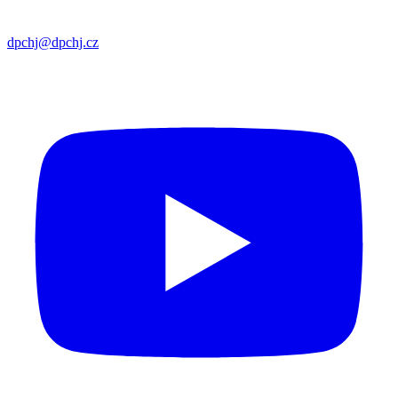
dpchj@dpchj.cz