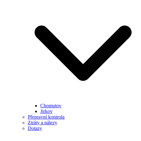
Chomutov
Jirkov
Přepravní kontrola
Ztráty a nálezy
Dotazy