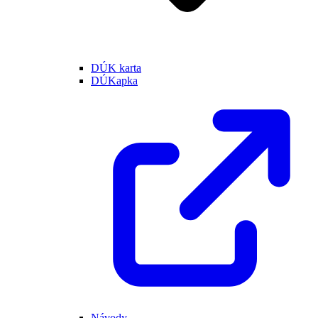
DÚK karta
DÚKapka
Návody