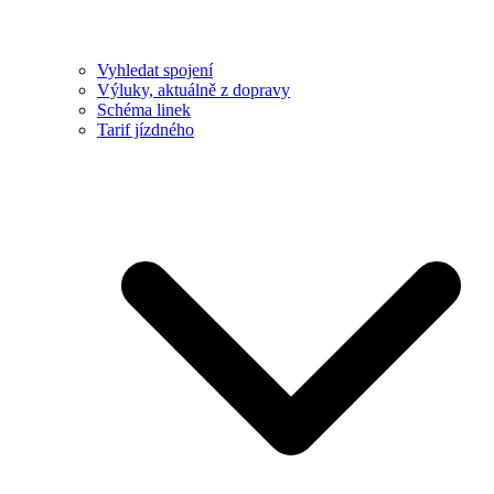
Vyhledat spojení
Výluky, aktuálně z dopravy
Schéma linek
Tarif jízdného