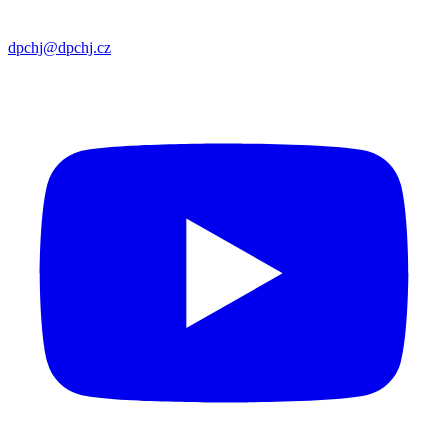
dpchj@dpchj.cz