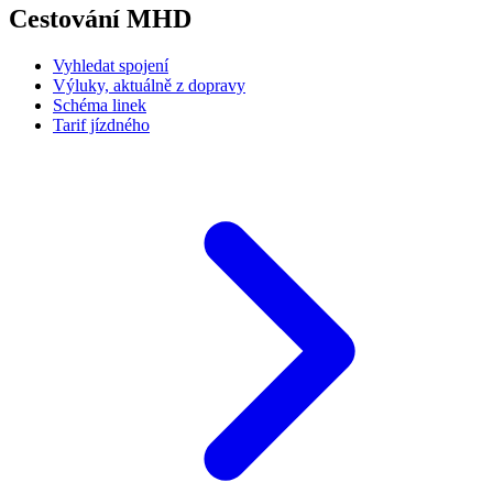
Cestování MHD
Vyhledat spojení
Výluky, aktuálně z dopravy
Schéma linek
Tarif jízdného