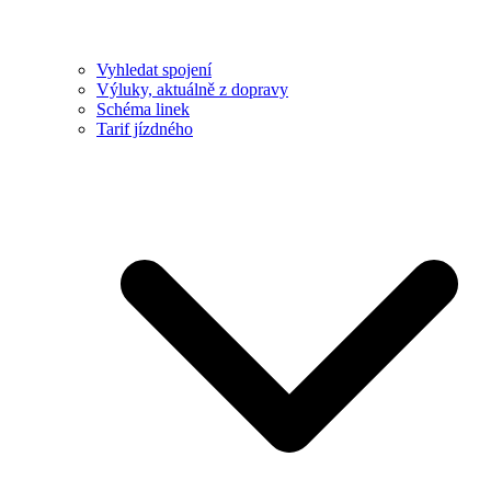
Vyhledat spojení
Výluky, aktuálně z dopravy
Schéma linek
Tarif jízdného