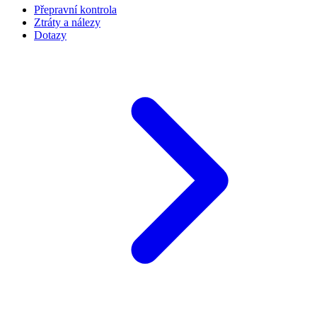
Přepravní kontrola
Ztráty a nálezy
Dotazy