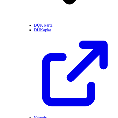
DÚK karta
DÚKapka
Návody