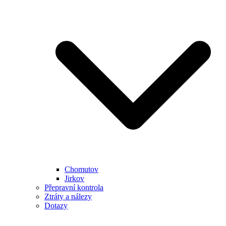
Chomutov
Jirkov
Přepravní kontrola
Ztráty a nálezy
Dotazy