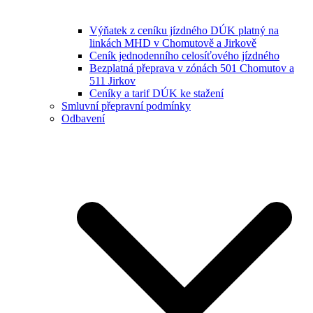
Výňatek z ceníku jízdného DÚK platný na
linkách MHD v Chomutově a Jirkově
Ceník jednodenního celosíťového jízdného
Bezplatná přeprava v zónách 501 Chomutov a
511 Jirkov
Ceníky a tarif DÚK ke stažení
Smluvní přepravní podmínky
Odbavení