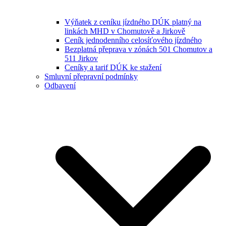
Výňatek z ceníku jízdného DÚK platný na
linkách MHD v Chomutově a Jirkově
Ceník jednodenního celosíťového jízdného
Bezplatná přeprava v zónách 501 Chomutov a
511 Jirkov
Ceníky a tarif DÚK ke stažení
Smluvní přepravní podmínky
Odbavení