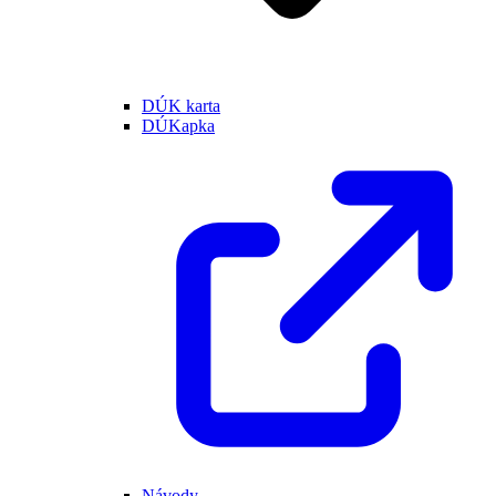
DÚK karta
DÚKapka
Návody