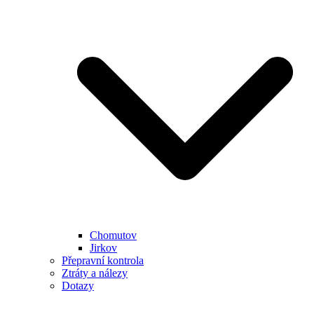
Chomutov
Jirkov
Přepravní kontrola
Ztráty a nálezy
Dotazy