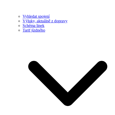
Vyhledat spojení
Výluky, aktuálně z dopravy
Schéma linek
Tarif jízdného