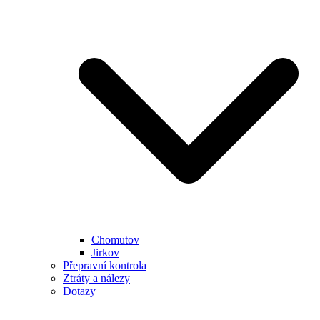
Chomutov
Jirkov
Přepravní kontrola
Ztráty a nálezy
Dotazy