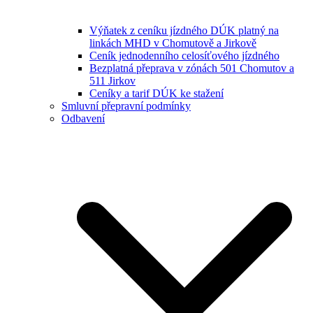
Výňatek z ceníku jízdného DÚK platný na
linkách MHD v Chomutově a Jirkově
Ceník jednodenního celosíťového jízdného
Bezplatná přeprava v zónách 501 Chomutov a
511 Jirkov
Ceníky a tarif DÚK ke stažení
Smluvní přepravní podmínky
Odbavení