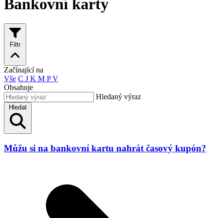
Bankovní karty
Filtr
Začínající na
Vše
C
J
K
M
P
V
Obsahuje
Hledaný výraz
Hledat
Můžu si na bankovní kartu nahrát časový kupón?