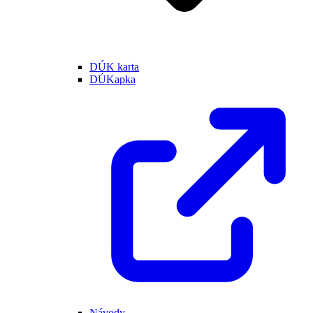
DÚK karta
DÚKapka
Návody