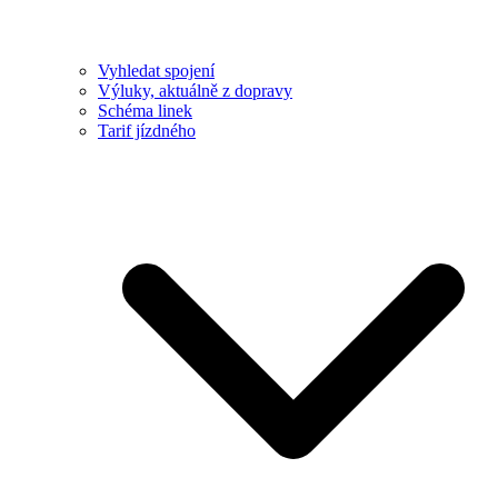
Vyhledat spojení
Výluky, aktuálně z dopravy
Schéma linek
Tarif jízdného