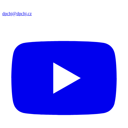
dpchj@dpchj.cz