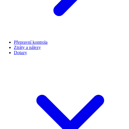
Přepravní kontrola
Ztráty a nálezy
Dotazy