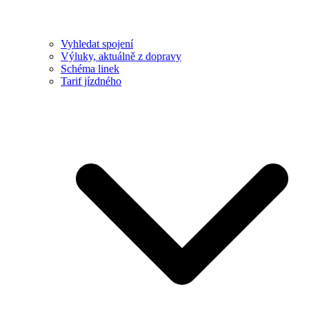
Vyhledat spojení
Výluky, aktuálně z dopravy
Schéma linek
Tarif jízdného