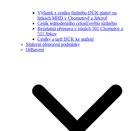
Výňatek z ceníku jízdného DÚK platný na
linkách MHD v Chomutově a Jirkově
Ceník jednodenního celosíťového jízdného
Bezplatná přeprava v zónách 501 Chomutov a
511 Jirkov
Ceníky a tarif DÚK ke stažení
Smluvní přepravní podmínky
Odbavení