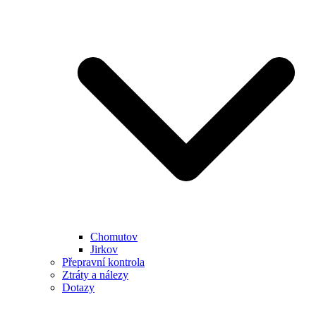
Chomutov
Jirkov
Přepravní kontrola
Ztráty a nálezy
Dotazy