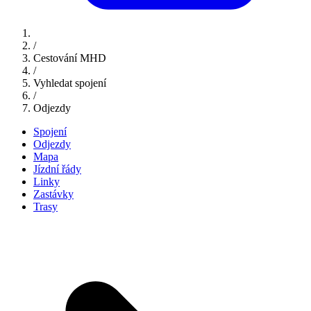
/
Cestování MHD
/
Vyhledat spojení
/
Odjezdy
Spojení
Odjezdy
Mapa
Jízdní řády
Linky
Zastávky
Trasy