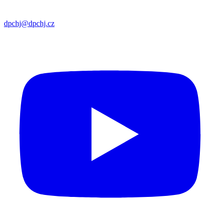
dpchj@dpchj.cz