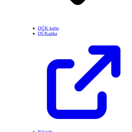
DÚK karta
DÚKapka
Návody